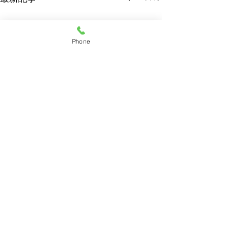
Phone
コメント
コメントを追加…
6月 整形外科休診のお知
ゴールデンウィ