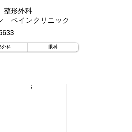
科 整形外科
ン ペインクリニック
6633
形外科
眼科