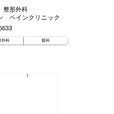
科 整形外科
ン ペインクリニック
6633
形外科
眼科